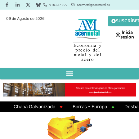
915 337 899
acermetal@acermetal.es
09 de Agosto de 2026
SUSCRÍBE
Inicia
sesión
Economía y
precio del
metal y del
acero
Chapa Galvanizada
Barras - Europa
Desbaste -
GAMA 3 - Cuadrados 200x200x8
Chapa Laminada en 