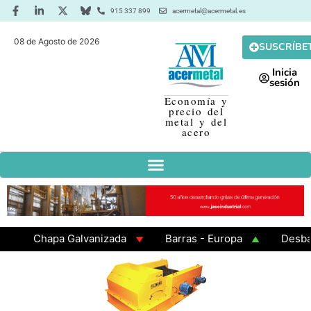
915 337 899
acermetal@acermetal.es
08 de Agosto de 2026
SUSCRÍBE
Inicia
sesión
Economía y
precio del
metal y del
acero
Chapa Galvanizada
Barras - Europa
Desbaste 
GAMA 3 - Cuadrados 200x200x8
Chapa Laminada en