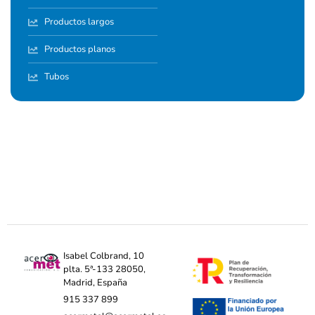
Productos largos
Productos planos
Tubos
Isabel Colbrand, 10
plta. 5ª-133 28050,
Madrid, España
915 337 899