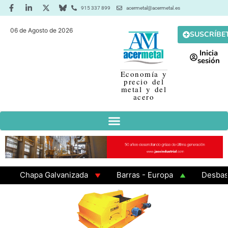
915 337 899
acermetal@acermetal.es
06 de Agosto de 2026
SUSCRÍBE
Inicia
sesión
Economía y
precio del
metal y del
acero
Chapa Galvanizada
Barras - Europa
Desbaste -
GAMA 3 - Cuadrados 200x200x8
Chapa Laminada en 