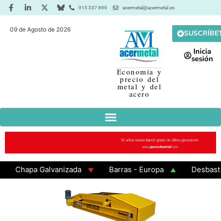
915 337 899
acermetal@acermetal.es
09 de Agosto de 2026
SUSCRÍBE
Inicia
sesión
Economía y
precio del
metal y del
acero
Chapa Galvanizada
Barras - Europa
Desbaste - 
GAMA 3 - Cuadrados 200x200x8
Chapa Laminada en C