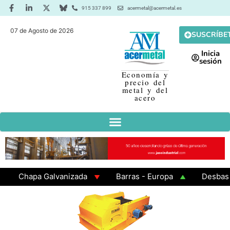
915 337 899
acermetal@acermetal.es
07 de Agosto de 2026
SUSCRÍBE
Inicia
sesión
Economía y
precio del
metal y del
acero
Chapa Galvanizada
Barras - Europa
Desbaste - 
GAMA 3 - Cuadrados 200x200x8
Chapa Laminada en C