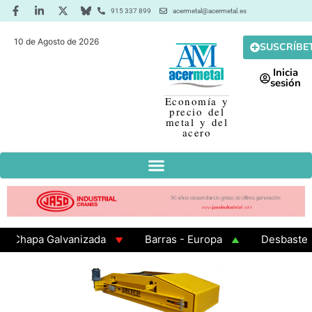
915 337 899
acermetal@acermetal.es
10 de Agosto de 2026
SUSCRÍBE
Inicia
sesión
Economía y
precio del
metal y del
acero
hapa Galvanizada
Barras - Europa
Desbaste - As
AMA 3 - Cuadrados 200x200x8
Chapa Laminada en Cal