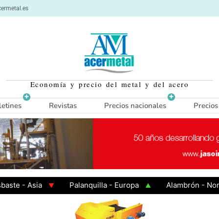
ermetal.es
Economía y precio del metal y del acero
letines
Revistas
Precios nacionales
Precios
 - Asia
Palanquilla - Europa
Alambrón - Norte E
n Caliente