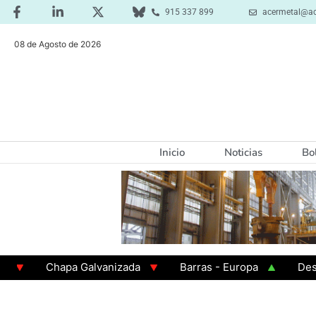
915 337 899
acermetal@ac
08 de Agosto de 2026
Inicio
Noticias
Bo
Chapa Galvanizada
Barras - Europa
Desbaste
GAMA 3 - Cuadrados 200x200x8
Chapa Laminada e