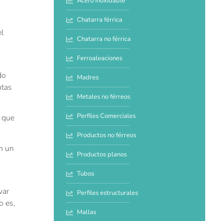
Acero inoxidable
Chatarra férrica
el
Chatarra no férrica
Ferroaleaciones
do
Madres
ntas
Metales no férreos
Perfiles Comerciales
o que
Productos no férreos
n un
Productos planos
Tubos
var
Perfiles estructurales
o es,
Mallas