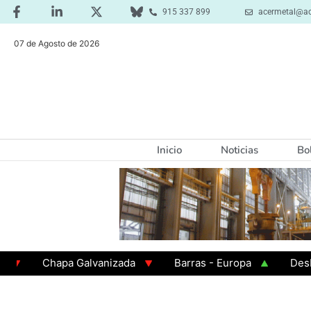
915 337 899
acermetal@ac
07 de Agosto de 2026
Inicio
Noticias
Bo
Chapa Galvanizada
Barras - Europa
Desbaste 
GAMA 3 - Cuadrados 200x200x8
Chapa Laminada en