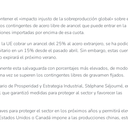
tener el «impacto injusto de la sobreproducción global» sobre 
los contingentes de acero libre de arancel que puede entrar en la
iones importadas por encima de esa cuota.
 la UE cobrar un arancel del 25% al acero extranjero, se ha podi
itario en un 15% desde el pasado abril. Sin embargo, estas cue
o expirará el próximo verano.
rmanente esta salvaguarda con porcentajes más elevados, de mod
a vez se superen los contingentes libres de gravamen fijados.
rio de Prosperidad y Estrategia Industrial, Stéphane Séjourné, e
l que garantizó medidas para proteger al sector y favorecer las
aves para proteger el sector en los próximos años y permitirá ele
ue Estados Unidos o Canadá impone a las producciones chinas, est