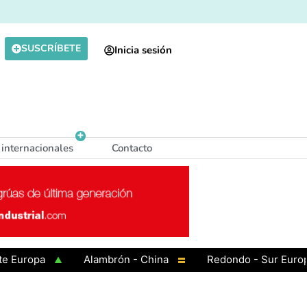
SUSCRÍBETE
Inicia sesión
 internacionales
Contacto
opa
Alambrón - China
Redondo - Sur Europa