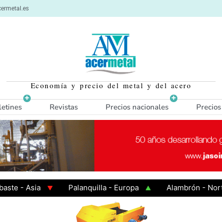
ermetal.es
Economía y precio del metal y del acero
letines
Revistas
Precios nacionales
Precios
- Asia
Palanquilla - Europa
Alambrón - Norte Eur
 Caliente