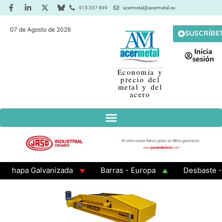
915 337 899
acermetal@acermetal.es
07 de Agosto de 2026
SUSCRÍBE
Inicia
sesión
Economía y
precio del
metal y del
acero
apa Galvanizada
Barras - Europa
Desbaste - Asi
MA 3 - Cuadrados 200x200x8
Chapa Laminada en Cali