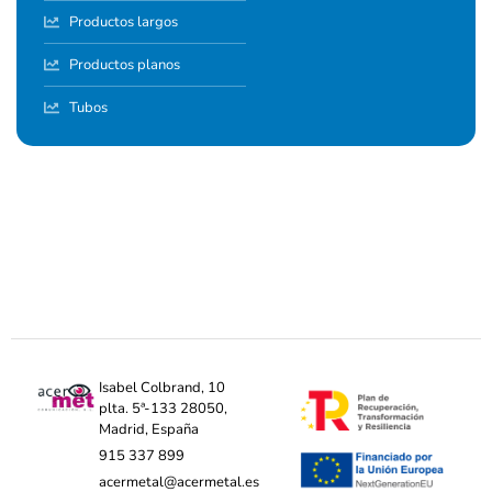
Productos largos
Productos planos
Tubos
Isabel Colbrand, 10
plta. 5ª-133 28050,
Madrid, España
915 337 899
acermetal@acermetal.es