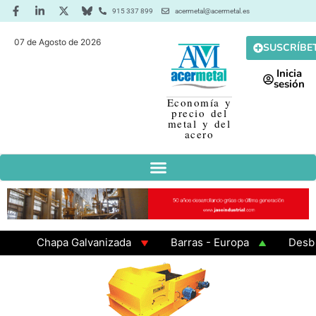
915 337 899
acermetal@acermetal.es
07 de Agosto de 2026
SUSCRÍBE
Inicia
sesión
Economía y
precio del
metal y del
acero
Chapa Galvanizada
Barras - Europa
Desbaste
GAMA 3 - Cuadrados 200x200x8
Chapa Laminada e