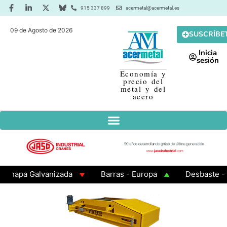
915 337 899
acermetal@acermetal.es
09 de Agosto de 2026
SUSCRÍBE
Inicia
sesión
Economía y
precio del
metal y del
acero
a Galvanizada
Barras - Europa
Desbaste - Asia
 3 - Cuadrados 200x200x8
Chapa Laminada en Calien