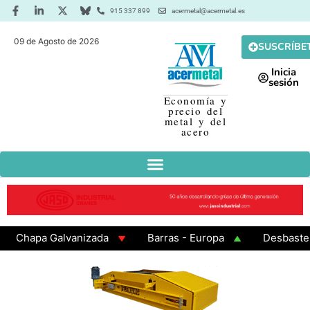
915 337 899
acermetal@acermetal.es
09 de Agosto de 2026
SUSCRÍBE
Inicia
sesión
Economía y
precio del
metal y del
acero
hapa Galvanizada
Barras - Europa
Desbaste - As
AMA 3 - Cuadrados 200x200x8
Chapa Laminada en Cal