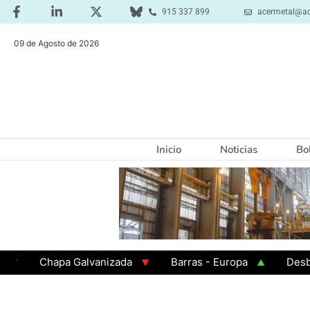
915 337 899
acermetal@ac
09 de Agosto de 2026
Inicio
Noticias
Bo
Chapa Galvanizada
Barras - Europa
Desbaste -
GAMA 3 - Cuadrados 200x200x8
Chapa Laminada en 