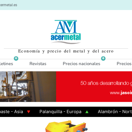
ermetal.es
Economía y precio del metal y del acero
letines
Revistas
Precios nacionales
Precios
 Asia
Palanquilla - Europa
Alambrón - Norte Eur
Caliente