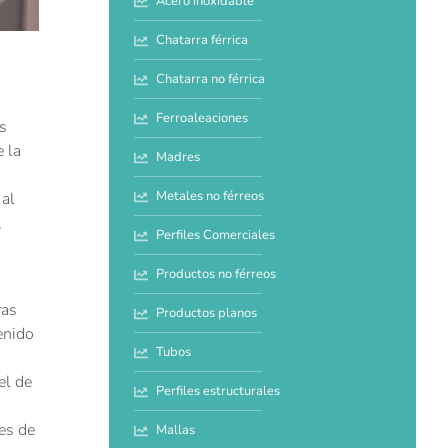
Acero inoxidable
Chatarra férrica
Chatarra no férrica
Ferroaleaciones
es
 la
Madres
Metales no férreos
 al
,
Perfiles Comerciales
Productos no férreos
ras
Productos planos
enido
Tubos
el de
Perfiles estructurales
es de
Mallas