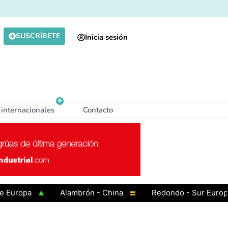
SUSCRÍBETE
Inicia sesión
 internacionales
Contacto
opa
Alambrón - China
Redondo - Sur Europa