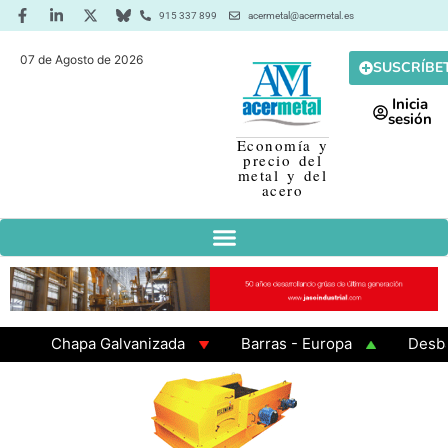
915 337 899
acermetal@acermetal.es
07 de Agosto de 2026
SUSCRÍBE
Inicia
sesión
Economía y
precio del
metal y del
acero
Chapa Galvanizada
Barras - Europa
Desbaste
GAMA 3 - Cuadrados 200x200x8
Chapa Laminada e