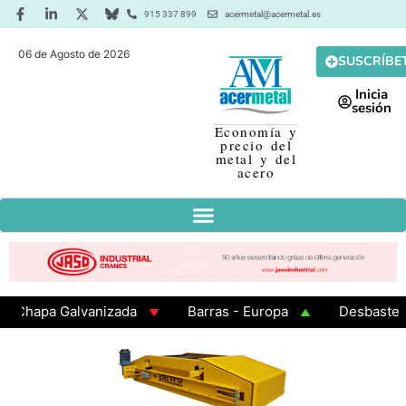
915 337 899
acermetal@acermetal.es
06 de Agosto de 2026
SUSCRÍBE
Inicia
sesión
Economía y
precio del
metal y del
acero
apa Galvanizada
Barras - Europa
Desbaste - Asi
MA 3 - Cuadrados 200x200x8
Chapa Laminada en Cali