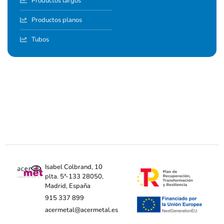
Productos largos
Productos planos
Tubos
Isabel Colbrand, 10
plta. 5ª-133 28050,
Madrid, España
915 337 899
acermetal@acermetal.es