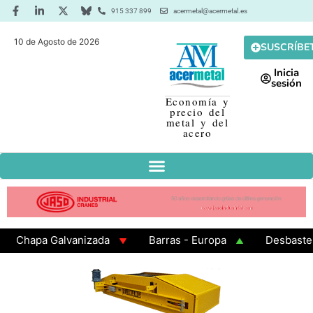
915 337 899
acermetal@acermetal.es
10 de Agosto de 2026
SUSCRÍBE
Inicia
sesión
Economía y
precio del
metal y del
acero
Chapa Galvanizada
Barras - Europa
Desbaste - A
GAMA 3 - Cuadrados 200x200x8
Chapa Laminada en Ca