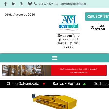
915 337 899
acermetal@acermetal.es
06 de Agosto de 2026
SUSCRÍBE
Inicia
sesión
Economía y
precio del
metal y del
acero
Chapa Galvanizada
Barras - Europa
Desbaste - A
GAMA 3 - Cuadrados 200x200x8
Chapa Laminada en Ca