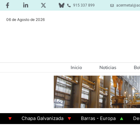
915 337 899
acermetal@ac
06 de Agosto de 2026
Inicio
Noticias
Bo
Chapa Galvanizada
Barras - Europa
Desbaste
GAMA 3 - Cuadrados 200x200x8
Chapa Laminada 