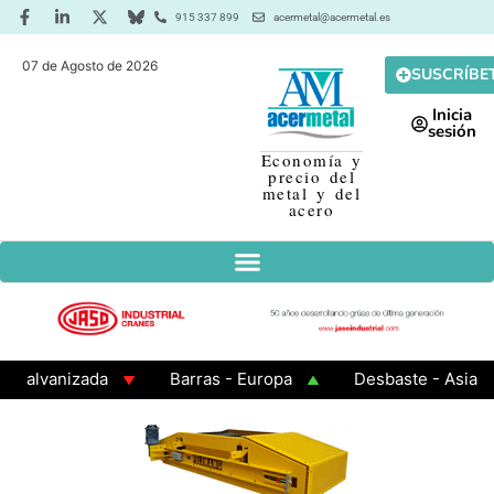
915 337 899
acermetal@acermetal.es
07 de Agosto de 2026
SUSCRÍBE
Inicia
sesión
Economía y
precio del
metal y del
acero
vanizada
Barras - Europa
Desbaste - Asia
 Cuadrados 200x200x8
Chapa Laminada en Caliente