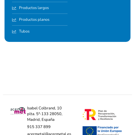
Productos largos
Productos planos
Tubos
Isabel Colbrand, 10
plta. 5ª-133 28050,
Madrid, España
915 337 899
acermetal@acermetal.es