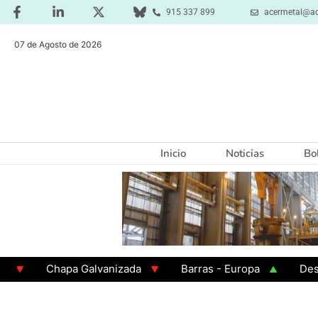
915 337 899
acermetal@ac
07 de Agosto de 2026
Inicio
Noticias
Bo
Chapa Galvanizada
Barras - Europa
Desbaste 
GAMA 3 - Cuadrados 200x200x8
Chapa Laminada en