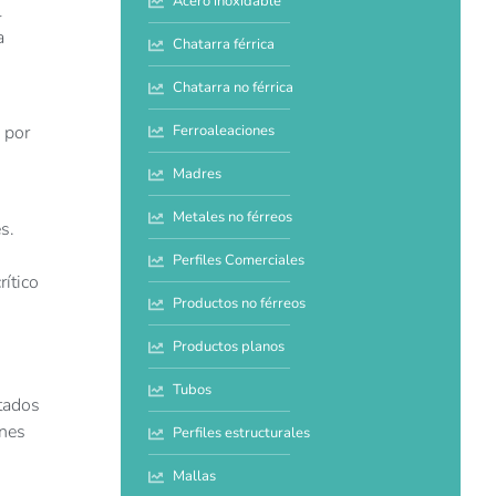
Acero inoxidable
l
a
Chatarra férrica
Chatarra no férrica
Ferroaleaciones
 por
Madres
Metales no férreos
s.
Perfiles Comerciales
rítico
Productos no férreos
Productos planos
Tubos
stados
ones
Perfiles estructurales
Mallas