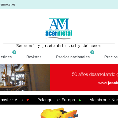
ermetal.es
Economía y precio del metal y del acero
letines
Revistas
Precios nacionales
Precios
- Asia
Palanquilla - Europa
Alambrón - Norte Eu
 Caliente