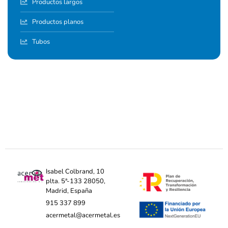
Productos largos
Productos planos
Tubos
Isabel Colbrand, 10
plta. 5ª-133 28050,
Madrid, España
915 337 899
acermetal@acermetal.es