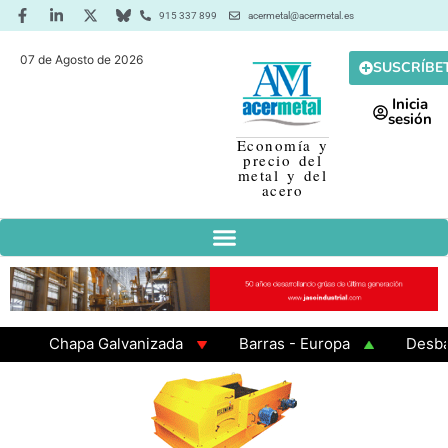
915 337 899
acermetal@acermetal.es
07 de Agosto de 2026
SUSCRÍBE
Inicia
sesión
Economía y
precio del
metal y del
acero
Chapa Galvanizada
Barras - Europa
Desbaste 
GAMA 3 - Cuadrados 200x200x8
Chapa Laminada en