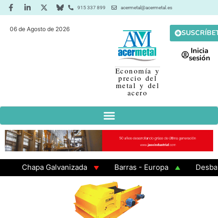
915 337 899
acermetal@acermetal.es
06 de Agosto de 2026
SUSCRÍBE
Inicia
sesión
Economía y
precio del
metal y del
acero
Chapa Galvanizada
Barras - Europa
Desbaste 
GAMA 3 - Cuadrados 200x200x8
Chapa Laminada en