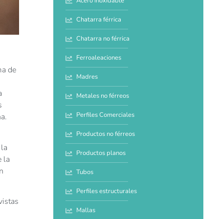
Acero inoxidable
Chatarra férrica
Chatarra no férrica
Ferroaleaciones
ma de
Madres
a
Metales no férreos
s
Perfiles Comerciales
na.
Productos no férreos
 la
Productos planos
 la
un
Tubos
Perfiles estructurales
vistas
Mallas