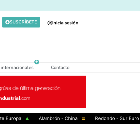
SUSCRÍBETE
Inicia sesión
 internacionales
Contacto
opa
Alambrón - China
Redondo - Sur Europa