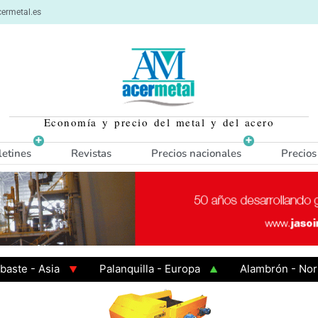
ermetal.es
Economía y precio del metal y del acero
letines
Revistas
Precios nacionales
Precios
 Asia
Palanquilla - Europa
Alambrón - Norte Eur
Caliente