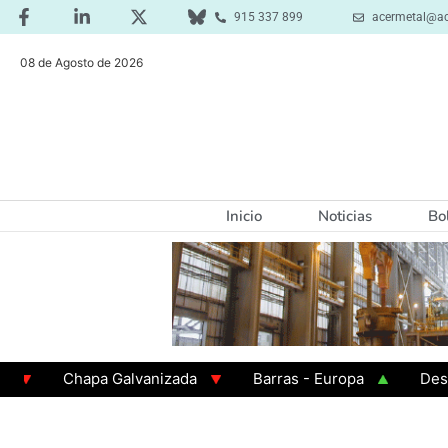
915 337 899
acermetal@ac
08 de Agosto de 2026
Inicio
Noticias
Bo
Chapa Galvanizada
Barras - Europa
Desbaste -
GAMA 3 - Cuadrados 200x200x8
Chapa Laminada en 