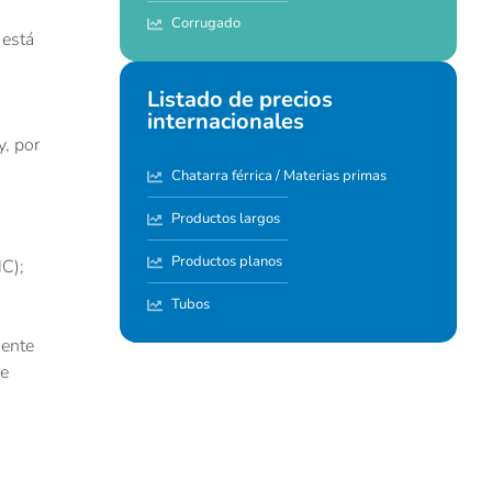
Corrugado
 está
Listado de precios
internacionales
y, por
Chatarra férrica / Materias primas
Productos largos
Productos planos
C);
Tubos
mente
de