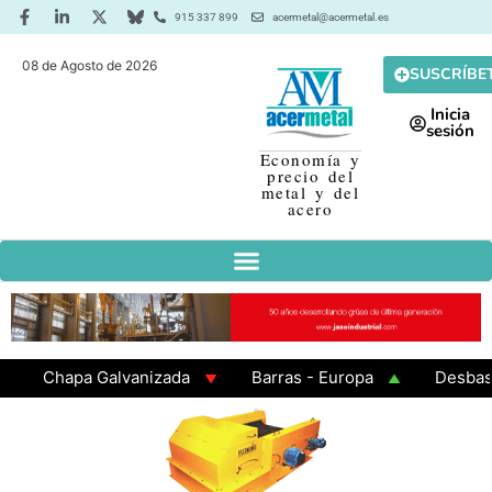
915 337 899
acermetal@acermetal.es
08 de Agosto de 2026
SUSCRÍBE
Inicia
sesión
Economía y
precio del
metal y del
acero
Chapa Galvanizada
Barras - Europa
Desbaste - 
GAMA 3 - Cuadrados 200x200x8
Chapa Laminada en C