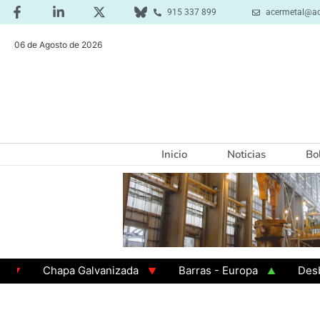
915 337 899
acermetal@ac
06 de Agosto de 2026
Inicio
Noticias
Bo
Chapa Galvanizada
Barras - Europa
Desbaste 
GAMA 3 - Cuadrados 200x200x8
Chapa Laminada en