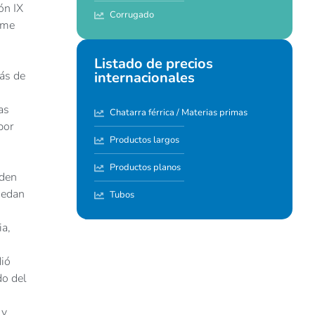
ón IX
Corrugado
sme
Listado de precios
ás de
internacionales
as
Chatarra férrica / Materias primas
por
Productos largos
Productos planos
eden
uedan
Tubos
ia,
dió
do del
 y