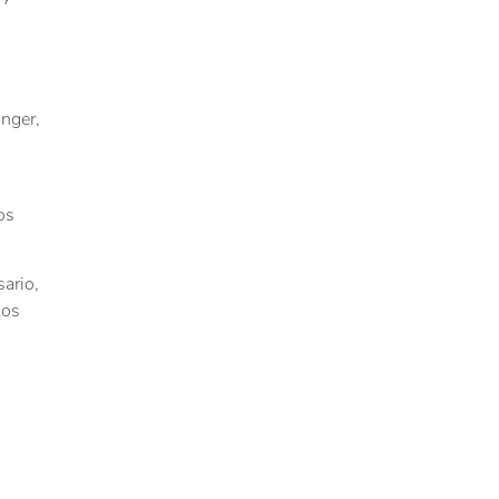
nger,
os
sario,
los