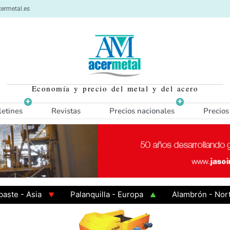
ermetal.es
Economía y precio del metal y del acero
letines
Revistas
Precios nacionales
Precios
- Asia
Palanquilla - Europa
Alambrón - Norte Eu
 Caliente