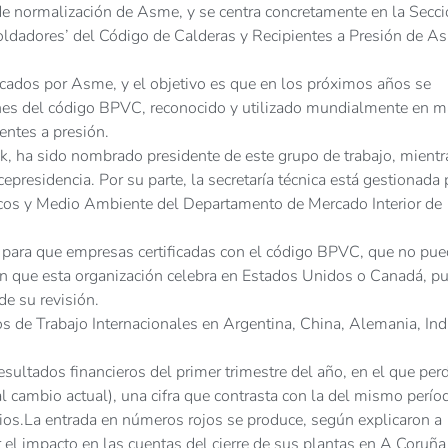
 de normalización de Asme, y se centra concretamente en la Secci
Soldadores’ del Código de Calderas y Recipientes a Presión de A
ficados por Asme, y el objetivo es que en los próximos años se
ones del código BPVC, reconocido y utilizado mundialmente en m
entes a presión.
ntek, ha sido nombrado presidente de este grupo de trabajo, mientr
epresidencia. Por su parte, la secretaría técnica está gestionada 
cos y Medio Ambiente del Departamento de Mercado Interior de
 para que empresas certificadas con el código BPVC, que no pu
ión que esta organización celebra en Estados Unidos o Canadá, p
de su revisión.
de Trabajo Internacionales en Argentina, China, Alemania, Ind
sultados financieros del primer trimestre del año, en el que per
 cambio actual), una cifra que contrasta con la del mismo perío
ios.La entrada en números rojos se produce, según explicaron a
or el impacto en las cuentas del cierre de sus plantas en A Coruña