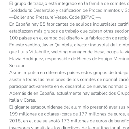
El grupo de trabajo está integrado en la familia de comités
‘Soldadura: Desarrollo y calificación de Procedimientos y 
—Boiler and Pressure Vessel Code (BPVC)—.
En España hay 85 fabricantes de equipos industriales certi
establezcan más grupos de trabajo que cubran otras secci
100 países en el campo del diseño y la fabricación de recipi
En este sentido, Javier Quintela, director industrial de Loi
que Lluis Villabrille, welding manager de Idesa, ocupa la vic
Flavia Rodríguez, responsable de Bienes de Equipo Mecáni
Sercobe.
Asme impulsa en diferentes países estos grupos de trabajo
asistir a todas las reuniones de los comités de normalizac
participar activamente en el desarrollo de nuevas normas o 
Además de en España, actualmente hay establecidos Grupos 
Italia y Corea.
El gigante estadounidense del aluminio presentó ayer sus re
199 millones de dólares (cerca de 177 millones de euros, al
2018, en el que se anotó 173 millones de euros de benefic
inversores y analistas los directivos de la multinacional, p