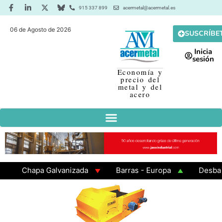
915 337 899
acermetal@acermetal.es
06 de Agosto de 2026
SUSCRÍBE
Inicia
sesión
Economía y
precio del
metal y del
acero
Chapa Galvanizada
Barras - Europa
Desbaste -
GAMA 3 - Cuadrados 200x200x8
Chapa Laminada en 