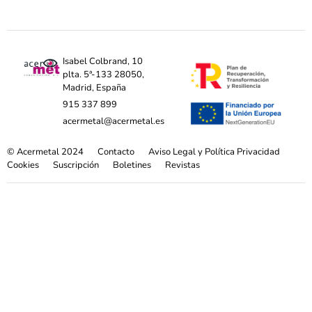
Isabel Colbrand, 10
plta. 5ª-133 28050,
Madrid, España
915 337 899
acermetal@acermetal.es
© Acermetal 2024
Contacto
Aviso Legal y Política Privacidad
Cookies
Suscripción
Boletines
Revistas