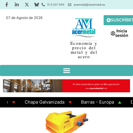
915 337 899
acermetal@acermetal.es
07 de Agosto de 2026
SUSCRÍBE
Inicia
sesión
Economía y
precio del
metal y del
acero
nte
Chapa Galvanizada
Barras - Europa
De
0x200x6
GAMA 3 - Cuadrados 200x200x8