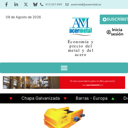
915 337 899
acermetal@acermetal.es
08 de Agosto de 2026
SUSCRÍBE
Inicia
sesión
Economía y
precio del
metal y del
acero
te
Chapa Galvanizada
Barras - Europa
Des
x200x6
GAMA 3 - Cuadrados 200x200x8