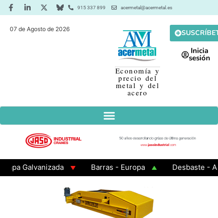
915 337 899
acermetal@acermetal.es
07 de Agosto de 2026
SUSCRÍBE
Inicia
sesión
Economía y
precio del
metal y del
acero
a Galvanizada
Barras - Europa
Desbaste - Asia
 3 - Cuadrados 200x200x8
Chapa Laminada en Calien