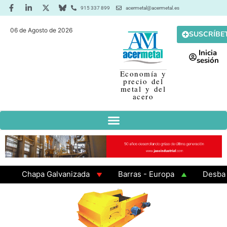
915 337 899
acermetal@acermetal.es
06 de Agosto de 2026
SUSCRÍBE
Inicia
sesión
Economía y
precio del
metal y del
acero
Chapa Galvanizada
Barras - Europa
Desbaste -
GAMA 3 - Cuadrados 200x200x8
Chapa Laminada en 