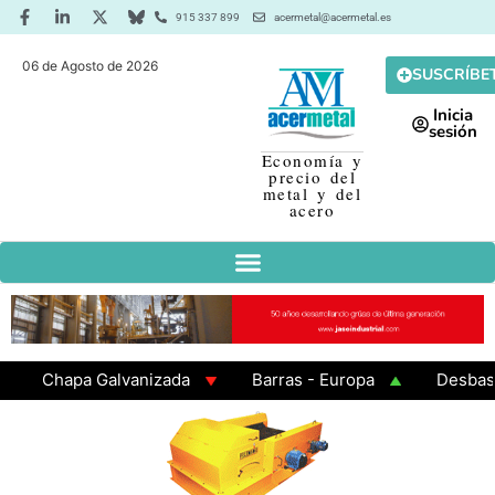
915 337 899
acermetal@acermetal.es
06 de Agosto de 2026
SUSCRÍBE
Inicia
sesión
Economía y
precio del
metal y del
acero
Chapa Galvanizada
Barras - Europa
Desbaste -
GAMA 3 - Cuadrados 200x200x8
Chapa Laminada en 