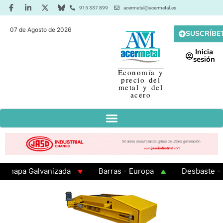
915 337 899
acermetal@acermetal.es
07 de Agosto de 2026
SUSCRÍBE
Inicia
sesión
Economía y
precio del
metal y del
acero
apa Galvanizada
Barras - Europa
Desbaste - Asi
MA 3 - Cuadrados 200x200x8
Chapa Laminada en Cali