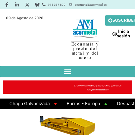
915 337 899
acermetal@acermetal.es
09 de Agosto de 2026
SUSCRÍBE
Inicia
sesión
Economía y
precio del
metal y del
acero
Chapa Galvanizada
Barras - Europa
Desbaste - A
GAMA 3 - Cuadrados 200x200x8
Chapa Laminada en Ca