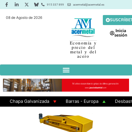
915 337 899
acermetal@acermetal.es
08 de Agosto de 2026
SUSCRÍBE
Inicia
sesión
Economía y
precio del
metal y del
acero
Chapa Galvanizada
Barras - Europa
Desbaste - A
GAMA 3 - Cuadrados 200x200x8
Chapa Laminada en C