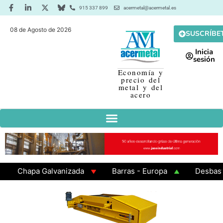
915 337 899
acermetal@acermetal.es
08 de Agosto de 2026
SUSCRÍBE
Inicia
sesión
Economía y
precio del
metal y del
acero
Chapa Galvanizada
Barras - Europa
Desbaste - 
GAMA 3 - Cuadrados 200x200x8
Chapa Laminada en C