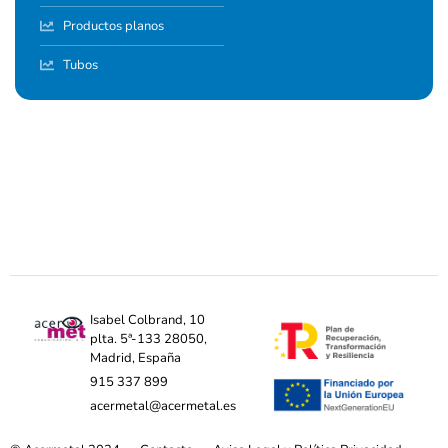
Productos planos
Tubos
Isabel Colbrand, 10
plta. 5ª-133 28050,
Madrid, España
915 337 899
acermetal@acermetal.es