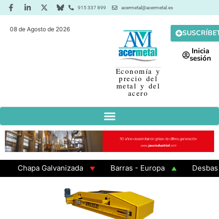
915 337 899
acermetal@acermetal.es
08 de Agosto de 2026
SUSCRÍBE
Inicia
sesión
Economía y
precio del
metal y del
acero
Chapa Galvanizada
Barras - Europa
Desbaste - A
GAMA 3 - Cuadrados 200x200x8
Chapa Laminada en Ca