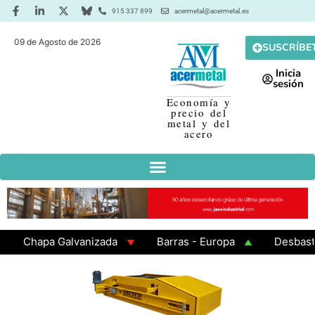
915 337 899
acermetal@acermetal.es
09 de Agosto de 2026
SUSCRÍBE
Inicia
sesión
Economía y
precio del
metal y del
acero
Chapa Galvanizada
Barras - Europa
Desbaste - A
GAMA 3 - Cuadrados 200x200x8
Chapa Laminada en Ca