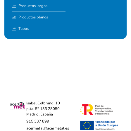
Productos largos
Productos planos
Tubos
Isabel Colbrand, 10
plta. 5ª-133 28050,
Madrid, España
915 337 899
acermetal@acermetal.es