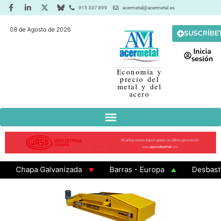
915 337 899
acermetal@acermetal.es
08 de Agosto de 2026
SUSCRÍBE
Inicia
sesión
Economía y
precio del
metal y del
acero
Chapa Galvanizada
Barras - Europa
Desbaste - 
GAMA 3 - Cuadrados 200x200x8
Chapa Laminada en C