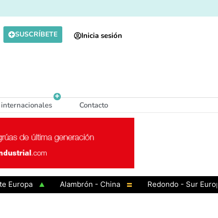
SUSCRÍBETE
Inicia sesión
 internacionales
Contacto
opa
Alambrón - China
Redondo - Sur Europa