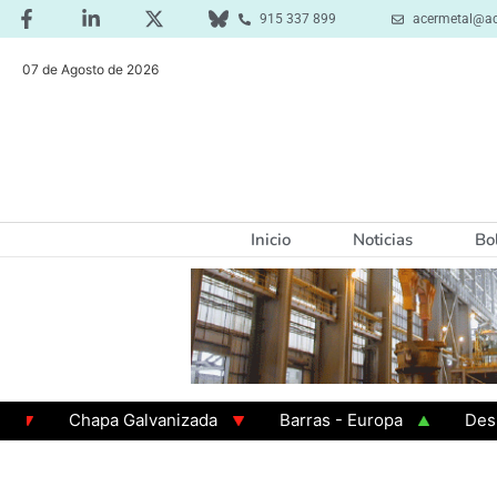
915 337 899
acermetal@ac
07 de Agosto de 2026
Inicio
Noticias
Bo
Chapa Galvanizada
Barras - Europa
Desbaste 
GAMA 3 - Cuadrados 200x200x8
Chapa Laminada en