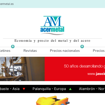
ermetal.es
Economía y precio del metal y del acero
letines
Revistas
Precios nacionales
Precios
- Asia
Palanquilla - Europa
Alambrón - Norte Eur
 Caliente