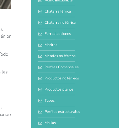
Acero inoxidable
Chatarra férrica
Chatarra no férrica
as
Ferroaleaciones
sénior
Madres
ríodo
Metales no férreos
Perfiles Comerciales
 las
Productos no férreos
Productos planos
Tubos
s
Perfiles estructurales
enando
Mallas