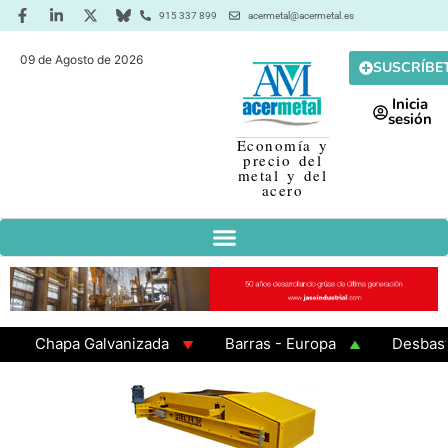
915 337 899
acermetal@acermetal.es
09 de Agosto de 2026
SUSCRÍBE
Inicia
sesión
Economía y
precio del
metal y del
acero
Chapa Galvanizada
Barras - Europa
Desbaste - 
GAMA 3 - Cuadrados 200x200x8
Chapa Laminada en C