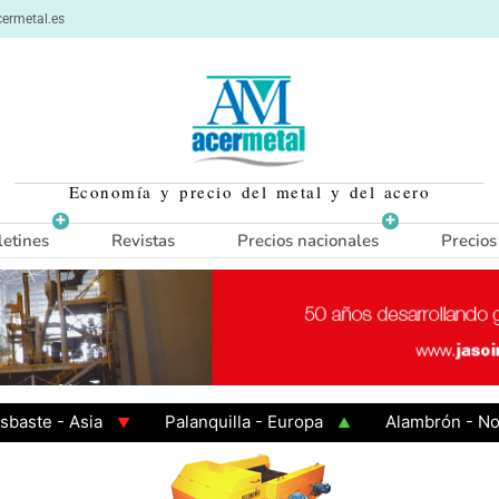
ermetal.es
Economía y precio del metal y del acero
letines
Revistas
Precios nacionales
Precios
 - Asia
Palanquilla - Europa
Alambrón - Norte E
n Caliente