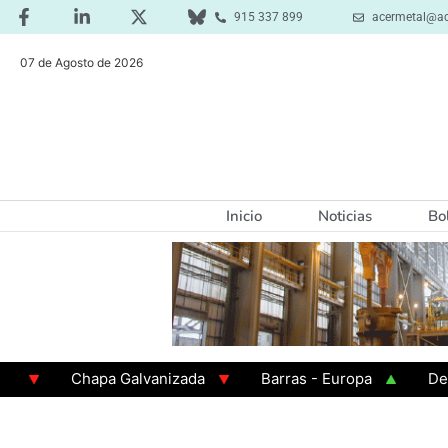
915 337 899
acermetal@ac
07 de Agosto de 2026
Inicio
Noticias
Bo
Chapa Galvanizada
Barras - Europa
Desbaste
GAMA 3 - Cuadrados 200x200x8
Chapa Laminada e