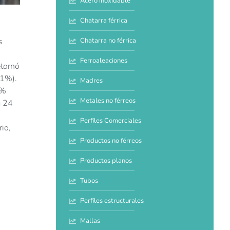
Acero inoxidable
Chatarra férrica
Chatarra no férrica
s
Ferroaleaciones
etornó
,1%).
Madres
5%
Metales no férreos
a 24
Perfiles Comerciales
rio,
Productos no férreos
Productos planos
Tubos
Perfiles estructurales
Mallas