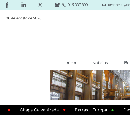
915 337 899
acermetal@ac
06 de Agosto de 2026
Inicio
Noticias
Bo
Chapa Galvanizada
Barras - Europa
Desbaste
GAMA 3 - Cuadrados 200x200x8
Chapa Laminada e