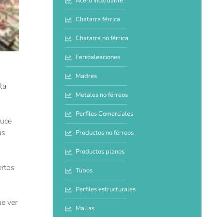
Acero inoxidable
Chatarra férrica
Chatarra no férrica
Ferroaleaciones
Madres
la
Metales no férreos
Perfiles Comerciales
duce
as
Productos no férreos
Productos planos
ertos
Tubos
Perfiles estructurales
e ver
Mallas