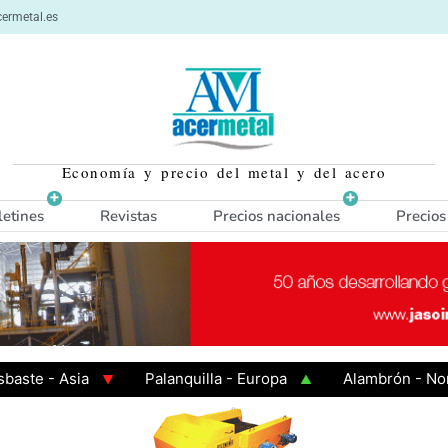
ermetal.es
Economía y precio del metal y del acero
letines
Revistas
Precios nacionales
Precios
 - Asia
Palanquilla - Europa
Alambrón - Norte E
n Caliente