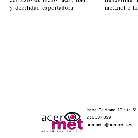
y debilidad exportadora
metanol e h
Isabel Colbrand, 10 plta. 5
915 337 899
acermetal@acermetal.es