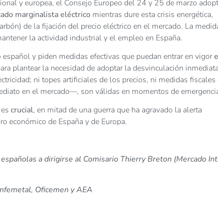
cional y europea, el Consejo Europeo del 24 y 25 de marzo adop
do marginalista eléctrico
mientras dure esta crisis energética,
rbón) de la fijación del precio eléctrico en el mercado. La medid
mantener la actividad industrial y el empleo en España.
o español y piden medidas efectivas que puedan entrar en vigor
e
ara plantear la necesidad de adoptar la desvinculación inmediat
ctricidad; ni topes artificiales de los precios, ni medidas fiscale
nmediato en el mercado—, son válidas en momentos de emergenci
o es
crucial
, en mitad de una guerra que ha agravado la alerta
uturo económico de España y de Europa.
as españolas a dirigirse al Comisario Thierry Breton (Mercado Int
onfemetal, Oficemen y AEA