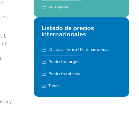
te
Corrugado
a es
Listado de precios
internacionales
l 1
a de
Chatarra férrica / Materias primas
s —
a.
Productos largos
Productos planos
Tubos
erior)