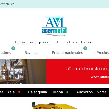
ermetal.es
Economía y precio del metal y del acero
letines
Revistas
Precios nacionales
Precios
sia
Palanquilla - Europa
Alambrón - Norte Europ
liente