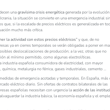
padecen una
gravísima crisis energética
generada por la evolución
crania, la situación se convierte en una emergencia industrial si
 que, si la escalada de precios eléctricos es generalizada en tod
tuación mucho más crítica.
er la actividad con estos precios eléctricos”
y que, de no
resas ya en cierres temporales se verán obligadas a poner en ma
ibles deslocalizaciones de producción; a la vez, otras que no
ión al mínimo permitido, como algunas electrolíticas.
 la industria española consumidora de electricidad, con mayor
, química, metalurgia no férrica, gases industriales, cemento …
e medidas de emergencia acotadas y temporales. En España, más 
do eléctrico diario. Sin ofertas de contratos bilaterales de las
mpresas españolas necesitan con urgencia la
acción de las institu
salvaguardar la industria básica, la economía española y el empl