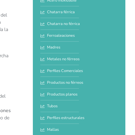
Acero inoxidable
Chatarra férrica
 del
n
Chatarra no férrica
a la
Ferroaleaciones
Madres
rcha
Metales no férreos
Perfiles Comerciales
Productos no férreos
Productos planos
del
Tubos
ciones
eo de
Perfiles estructurales
Mallas