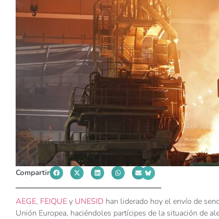
Compartir
AEGE
,
FEIQUE
y
UNESID
han liderado hoy el envío de senda
Unión Europea, haciéndoles partícipes de la situación de al