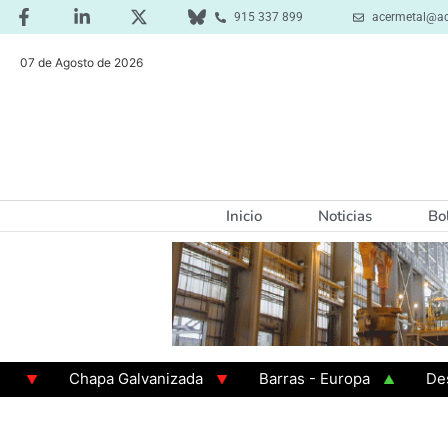
915 337 899
acermetal@ac
07 de Agosto de 2026
Inicio
Noticias
Bo
Chapa Galvanizada
Barras - Europa
Desbaste
GAMA 3 - Cuadrados 200x200x8
Chapa Laminada 