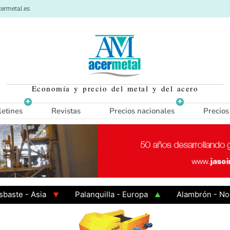
ermetal.es
Economía y precio del metal y del acero
letines
Revistas
Precios nacionales
Precios
 - Asia
Palanquilla - Europa
Alambrón - Norte E
en Caliente