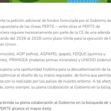
ante la petición adicional de fondos formulada por el Gobierno d
esupuestaria de las líneas PERTE —entre ellas el PERTE de
nciera requiere necesariamente por parte de la CE de una adenda
asando del 2026 al 2028 como plazo límite para la ejecución de l
ean Union.
moción), AOP (refino), ASPAPEL (papel), FEIQUE (química y
nto), PRIMIGEA (materias primas minerales) y UNESID (siderurg
supone una oportunidad histórica para la descarbonización de la
 optimizar el diseño de su marco regulador, de forma que permit
a con lo realizado por los países de nuestro entorno. A tal efecto
nda, como siempre, su plena colaboración al Gobierno en la búsq
la brinda su plena colaboración al Gobierno en la búsqueda de 
 PERTE alcance el mayor éxito