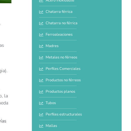
Acero inoxidable
Chatarra férrica
Chatarra no férrica
e
Ferroaleaciones
as
Madres
Metales no férreos
Perfiles Comerciales
ia).
Productos no férreos
a
Productos planos
, la
ueda
Tubos
Perfiles estructurales
vías
Mallas