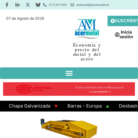
915 337 899
acermetal@acermetal.es
07 de Agosto de 2026
SUSCRÍBE
Inicia
sesión
Economía y
precio del
metal y del
acero
Chapa Galvanizada
Barras - Europa
Desbaste - A
GAMA 3 - Cuadrados 200x200x8
Chapa Laminada en Ca