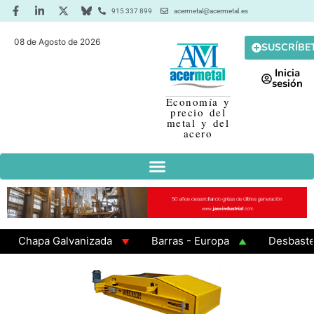
915 337 899
acermetal@acermetal.es
08 de Agosto de 2026
SUSCRÍBE
Inicia
sesión
Economía y
precio del
metal y del
acero
Chapa Galvanizada
Barras - Europa
Desbaste - 
GAMA 3 - Cuadrados 200x200x8
Chapa Laminada en C