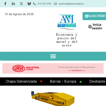
915 337 899
acermetal@acermetal.es
10 de Agosto de 2026
SUSCRÍBE
Inicia
sesión
Economía y
precio del
metal y del
acero
hapa Galvanizada
Barras - Europa
Desbaste - As
AMA 3 - Cuadrados 200x200x8
Chapa Laminada en Cal