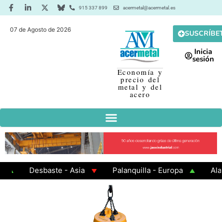
915 337 899
acermetal@acermetal.es
07 de Agosto de 2026
SUSCRÍBE
Inicia
sesión
Economía y
precio del
metal y del
acero
Desbaste - Asia
Palanquilla - Europa
Alambr
Chapa Laminada en Caliente
Chapa Galvanizada