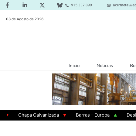
915 337 899
acermetal@ac
08 de Agosto de 2026
Inicio
Noticias
Bo
Chapa Galvanizada
Barras - Europa
Desbaste -
GAMA 3 - Cuadrados 200x200x8
Chapa Laminada en 