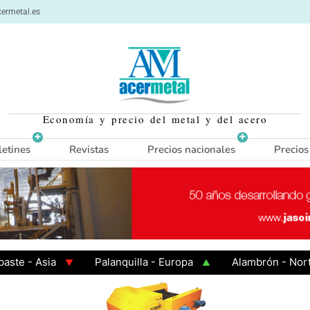
ermetal.es
Economía y precio del metal y del acero
letines
Revistas
Precios nacionales
Precios
 Asia
Palanquilla - Europa
Alambrón - Norte Eur
Caliente