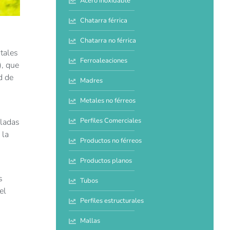
Acero inoxidable
Chatarra férrica
Chatarra no férrica
tales
Ferroaleaciones
, que
d de
Madres
Metales no férreos
Perfiles Comerciales
eladas
 la
Productos no férreos
Productos planos
s
Tubos
el
Perfiles estructurales
Mallas