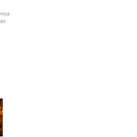
ómica
tes