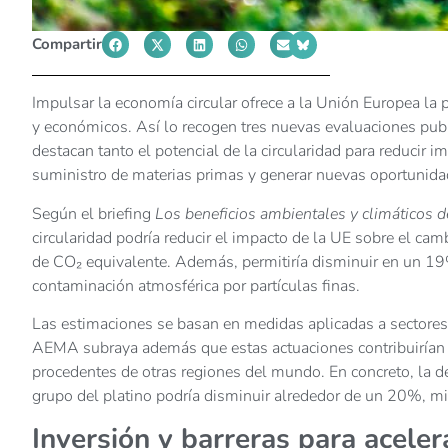
Compartir
Impulsar la economía circular ofrece a la Unión Europea la
y económicos. Así lo recogen tres nuevas evaluaciones p
destacan tanto el potencial de la circularidad para reducir
suministro de materias primas y generar nuevas oportunida
Según el briefing
Los beneficios ambientales y climáticos d
circularidad podría reducir el impacto de la UE sobre el ca
de CO₂ equivalente. Además, permitiría disminuir en un 19%
contaminación atmosférica por partículas finas.
Las estimaciones se basan en medidas aplicadas a sectores c
AEMA subraya además que estas actuaciones contribuirían a
procedentes de otras regiones del mundo. En concreto, la d
grupo del platino podría disminuir alrededor de un 20%, mi
Inversión y barreras para acelera