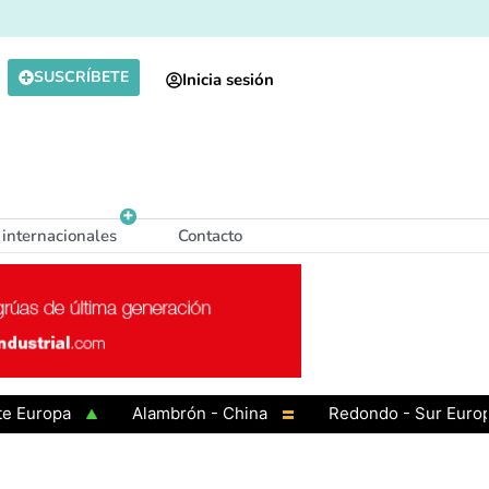
SUSCRÍBETE
Inicia sesión
 internacionales
Contacto
opa
Alambrón - China
Redondo - Sur Europa