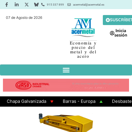
915 337 899
acermetal@acermetal.es
07 de Agosto de 2026
SUSCRÍBE
Inicia
sesión
Economía y
precio del
metal y del
acero
hapa Galvanizada
Barras - Europa
Desbaste - As
AMA 3 - Cuadrados 200x200x8
Chapa Laminada en Cal